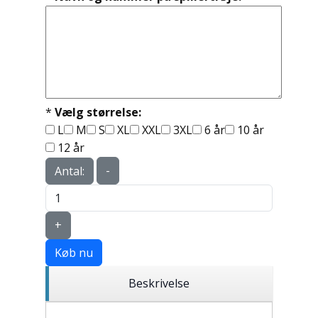
*
Vælg størrelse:
L
M
S
XL
XXL
3XL
6 år
10 år
12 år
-
Antal:
+
Køb nu
Beskrivelse